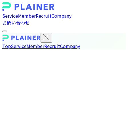
Service
Member
Recruit
Company
お問い合わせ
Top
Service
Member
Recruit
Company
PLAINER株式会社（以下「当社」といいます。）は、ソフト
ウェアイネイブルメントプラットフォーム「PLAINER」の開
発・提供を通じて事業活動の推進をするにあたり、個人情報
を取り扱う企業として、その保護が当社の社会的責務である
と認識しています。当社は、個人情報の適正な取扱いと保護
に関する基本的な方針を以下のとおり定め、これを実行し維
持することを宣言いたします。